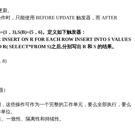
。
更新。
操作时，只能使用
BEFORE UPDATE 触发器，而 AFTER
A)={1，3},S(B)={5，6}。定义如下触发器：
R INSERT ON R FOR EACH ROW INSERT INTO S VALUES
O R( SELECT*FROM S)之后,分别写出 R 和 S
的结果。
，8}
题）
列，这些操作可作为一个完整的工作单元，要么全部执行，要么
作单位。
性、一致性、隔离性和持续性。
。