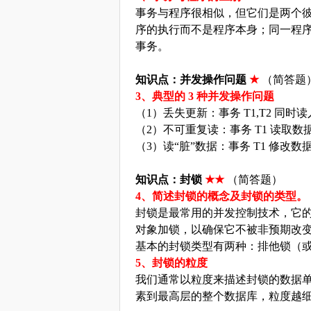
事务与程序很相似，但它们是两个
序的执行而不是程序本身；同一程
事务。
知识点：并发操作问题
★
（简答题
3、典型的 3 种并发操作问题
（
1）丢失更新：事务 T1,T2 同
（
2）不可重复读：事务 T1 读取数
（
3）读“脏”数据：事务 T1 修改
知识点：封锁
★★
（简答题）
4、简述封锁的概念及封锁的类型。
封锁是最常用的并发控制技术，它
对象加锁，以确保它不被非预期改
基本的封锁类型有两种：排他锁（
5
、封锁的粒度
我们通常以粒度来描述封锁的数据
素到最高层的整个数据库，粒度越