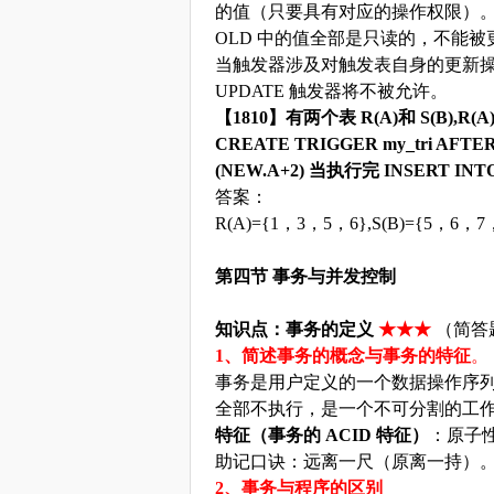
的值（只要具有对应的操作权限）
OLD 中的值全部是只读的，不能被
当触发器涉及对触发表自身的更新
UPDATE 触发器将不被允许。
【
1810】有两个表 R(A)和 S(B),R(
CREATE TRIGGER my_tri AFTE
(NEW.A+2) 当执行完 INSERT INT
答案：
R(A)={1，3，5，6},S(B)={5，6，7
第四节
事务与并发控制
知识点：事务的定义
★★★
（简答
1、简述事务的概念与事务的特征
。
事务是用户定义的一个数据操作序
全部不执行，是一个不可分割的工
特征（事务的
ACID 特征）
：原子
助记口诀：远离一尺（原离一持）
2、事务与程序的区别