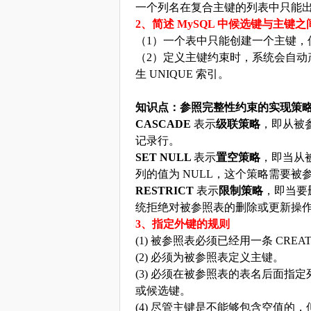
一个列名在复合主键的列表中只能
2、简述 MySQL 中候选键与主键
（
1）一个表中只能创建一个主键，
（
2）定义主键约束时，系统会自动产生
生 UNIQUE 索引。
知识点：参照完整性约束的实现策
CASCADE
表示
级联策略
，即从被
记录行。
SET NULL
表示
置空策略
，即当从
列的值为
NULL，这个策略需要被参
RESTRICT
表示
限制策略
，即当要
统拒绝对被参照表的删除或更新操
3、指定外键的规则
(1) 被参照表必须已经用一条 CRE
(2) 必须为被参照表定义主键。
(3) 必须在被参照表的表名后面
或候选键。
(4) 尽管主键是不能够包含空值的